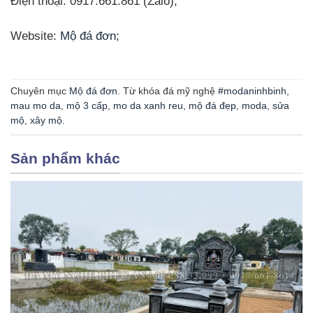
Điện thoại: 0917.661.861 (Zalo);
Website:
Mộ đá đơn
;
Chuyên mục
Mộ đá đơn
. Từ khóa đá mỹ nghệ
#modaninhbinh
,
mau mo da
,
mộ 3 cấp
,
mo da xanh reu
,
mộ đá đẹp
,
moda
,
sửa
mộ
,
xây mộ
.
Sản phẩm khác