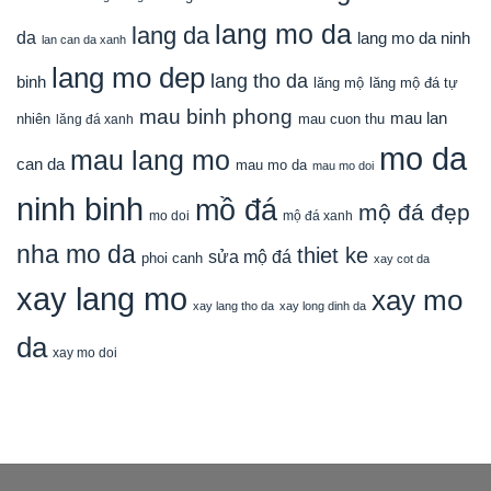
lang mo da
lang da
da
lang mo da ninh
lan can da xanh
lang mo dep
lang tho da
binh
lăng mộ
lăng mộ đá tự
mau binh phong
mau lan
nhiên
mau cuon thu
lăng đá xanh
mo da
mau lang mo
can da
mau mo da
mau mo doi
ninh binh
mồ đá
mộ đá đẹp
mo doi
mộ đá xanh
nha mo da
thiet ke
sửa mộ đá
phoi canh
xay cot da
xay lang mo
xay mo
xay lang tho da
xay long dinh da
da
xay mo doi