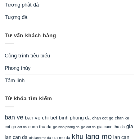
Tượng phật đá
Tượng đá
Tư vấn khách hàng
Công trình tiêu biểu
Phong thủy
Tâm linh
Từ khóa tìm kiếm
ban ve
ban ve chi tiet
binh phong da
chan cot go
chan ke
gia
cuon thu da
gia cuon thu da
cot go
cot da
gia binh phong da
gia cot da
khu lang mo
lan can da
lan can
gia mo da
gia lang mo da