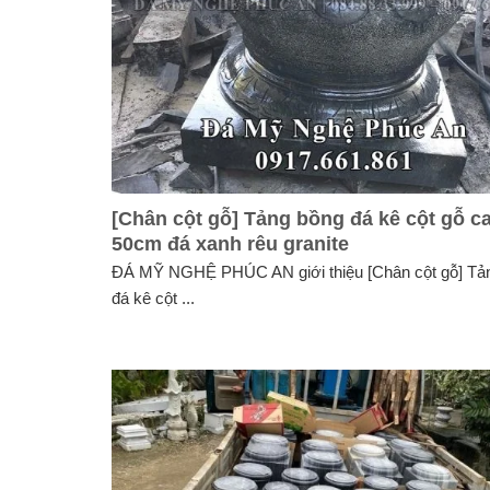
[Chân cột gỗ] Tảng bồng đá kê cột gỗ c
50cm đá xanh rêu granite
ĐÁ MỸ NGHỆ PHÚC AN giới thiệu [Chân cột gỗ] Tả
đá kê cột ...