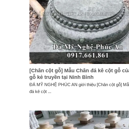
[Chân cột gỗ] Mẫu Chân đá kê cột gỗ c
gỗ kẻ truyền tại Ninh Bình
ĐÁ MỸ NGHỆ PHÚC AN giới thiệu [Chân cột gỗ] M
đá kê cột ...