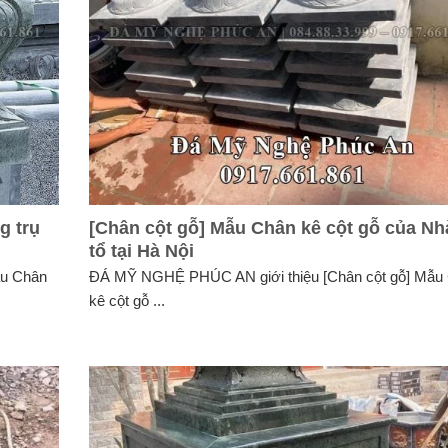
g trụ
[Chân cột gỗ] Mẫu Chân kê cột gỗ của Nh
tổ tại Hà Nội
ẫu Chân
ĐÁ MỸ NGHỆ PHÚC AN giới thiệu [Chân cột gỗ] Mẫu
kê cột gỗ ...