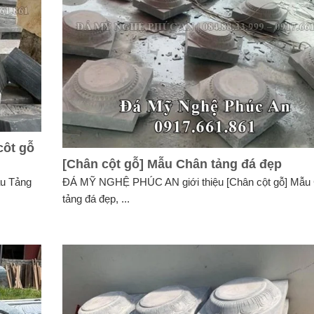
côt gỗ
[Chân cột gỗ] Mẫu Chân tảng đá đẹp
u Tảng
ĐÁ MỸ NGHỆ PHÚC AN giới thiệu [Chân cột gỗ] Mẫu
tảng đá đẹp, ...