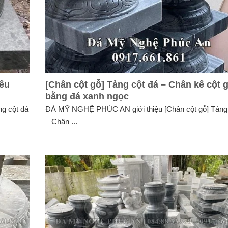
rêu
[Chân cột gỗ] Tảng cột đá – Chân kê cột 
bằng đá xanh ngọc
g cột đá
ĐÁ MỸ NGHỆ PHÚC AN giới thiệu [Chân cột gỗ] Tảng 
– Chân ...