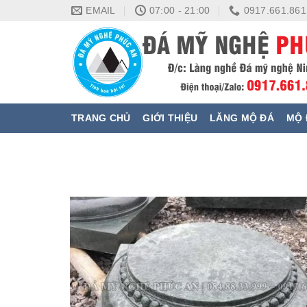
Skip
EMAIL
07:00 - 21:00
0917.661.861
to
content
TRANG CHỦ
GIỚI THIỆU
LĂNG MỘ ĐÁ
MỘ 