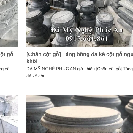
cột gỗ
[Chân cột gỗ] Tảng bồng đá kê cột gỗ ng
khối
g cột
ĐÁ MỸ NGHỆ PHÚC AN giới thiệu [Chân cột gỗ] Tảng
đá kê cột ...