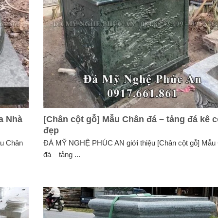
ủa Nhà
[Chân cột gỗ] Mẫu Chân đá – tảng đá kê c
đẹp
ẫu Chân
ĐÁ MỸ NGHỆ PHÚC AN giới thiệu [Chân cột gỗ] Mẫu
đá – tảng ...